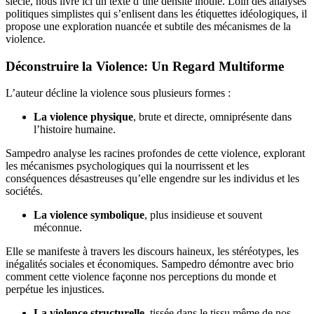
siècle, nous livre ici un texte d’une densité inouïe. Loin des analyses
politiques simplistes qui s’enlisent dans les étiquettes idéologiques, il
propose une exploration nuancée et subtile des mécanismes de la
violence.
Déconstruire la Violence: Un Regard Multiforme
L’auteur décline la violence sous plusieurs formes :
La violence physique
, brute et directe, omniprésente dans
l’histoire humaine.
Sampedro analyse les racines profondes de cette violence, explorant
les mécanismes psychologiques qui la nourrissent et les
conséquences désastreuses qu’elle engendre sur les individus et les
sociétés.
La violence symbolique
, plus insidieuse et souvent
méconnue.
Elle se manifeste à travers les discours haineux, les stéréotypes, les
inégalités sociales et économiques. Sampedro démontre avec brio
comment cette violence façonne nos perceptions du monde et
perpétue les injustices.
La violence structurelle
, tissée dans le tissu même de nos