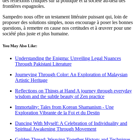
des réflexions critiques sur la politique et la société au-delà des
frontières espagnoles.
Sampedro nous offre un testament littéraire puissant qui, loin de
proposer des solutions simples, nous encourage à poser les bonnes
questions, à remettre en cause nos certitudes et à œuvrer pour une
société plus juste et plus humaine.
You May Also Like:
Understanding the Enigma: Unveiling Legal Nuances
Through Pakistani Literature
Journeying Through Color: An Exploration of Malaysian
Artistic Heritage
Reflections on Things at Hand A journey through everyday
wisdom and the subtle beauty of Zen practice
Immortality: Tales from Korean Shamanism - Une
Exploration Vibrante de la Foi et du Destin
Dancing With Myself: A Celebration of Individuality and
Spiritual Awakening Through Movement
Golden Thread: Weaving Together History and Technique